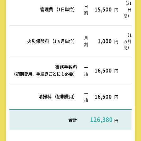
（31
日
15,500
管理費
（1日単位）
日
円
割
間）
（1
月
1,000
火災保険料
（1ヵ月単位）
ヵ月
円
割
間）
事務手数料
一
16,500
円
括
（初期費用、手続きごとにも必要）
一
16,500
清掃料
（初期費用）
円
括
126,380
合計
円