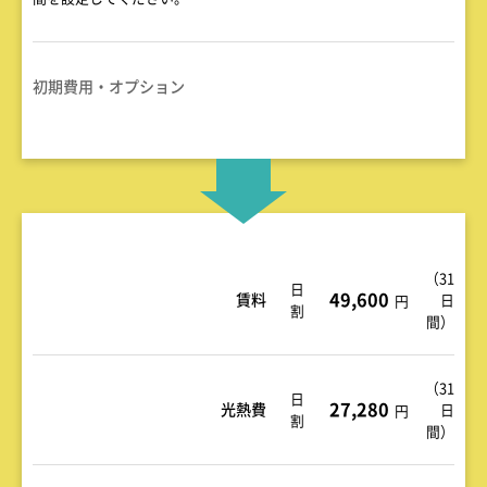
初期費用・オプション
（
31
日
49,600
賃料
日
円
割
間
）
（
31
日
27,280
光熱費
日
円
割
間
）