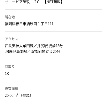
サニーピア須玖 ２C 【NET無料】
所在地
福岡県春日市須玖南１丁目111
アクセス
西鉄天神大牟田線／井尻駅 徒歩18分
JR鹿児島本線／南福岡駅 徒歩20分
間取り
1K
専有面積
2
20.00m
（壁芯）