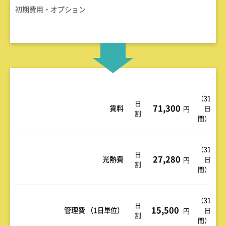
初期費用・オプション
（
31
日
71,300
賃料
日
円
割
間
）
（
31
日
27,280
光熱費
日
円
割
間
）
（31
日
15,500
管理費
（1日単位）
日
円
割
間）