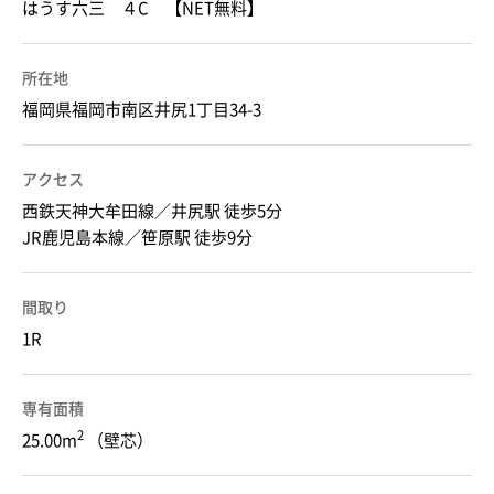
はうす六三 ４C 【NET無料】
所在地
福岡県福岡市南区井尻1丁目34-3
アクセス
西鉄天神大牟田線／井尻駅 徒歩5分
JR鹿児島本線／笹原駅 徒歩9分
間取り
1R
専有面積
2
25.00m
（壁芯）