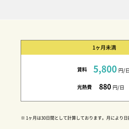
1ヶ月未満
5,800
賃料
円/
880
光熱費
円/日
※ 1ヶ月は30日間として計算しております。
月により日