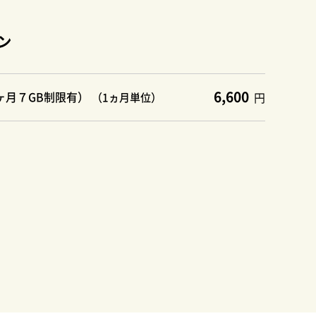
ン
6,600
1ヶ月７GB制限有）
円
（1ヵ月単位）