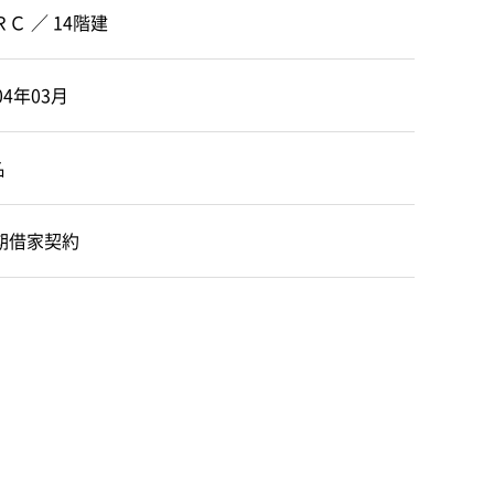
ＲＣ ／ 14階建
04年03月
名
期借家契約