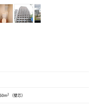
2
.60m
（壁芯）